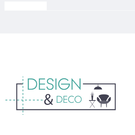
Post Grid Style 3
Nos idées
Tout sav
pour
sur l’uti
moderniser un
du béto
miroir en bois
cellulai