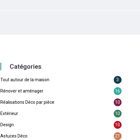
Catégories
Tout autour de la maison
3
Rénover et aménager
16
Réalisations Déco par pièce
10
oir
Comment
De quelle
Comment
Extérieur
10
lisation
accrocher sa
couleur
poser une
n
guirlande
peindre les
dalle sur du
Design
10
re
lumineuse ?
portes d’un
sable ?
couloir ?
Astuces Déco
21