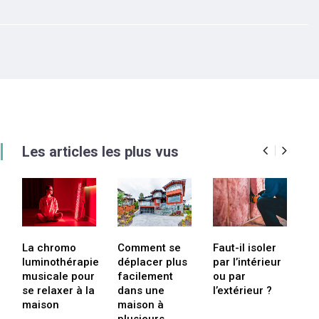
Les articles les plus vus
La chromo
Comment se
Faut-il isoler
Q
luminothérapie
déplacer plus
par l’intérieur
la
musicale pour
facilement
ou par
te
se relaxer à la
dans une
l’extérieur ?
maison
maison à