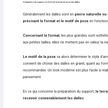
Préparation du support et choix de la mode de pose des dalles
Généralement les dalles sont en
pierre naturelle ou
précisant le format et le motif de pose
en fonction 
Concernant le format
, les plus grandes sont esthét
aux petites tailles, elles ne mettent pas en valeur la n
Le motif de la pose
va alors déterminer le style d’a
convient de choisir des dalles en granit, quant au form
recommandée. Un look moderne est plus facile à réali
pansement.
En ce qui concerne la préparation du support,
le terra
recevoir convenablement les dalles
: