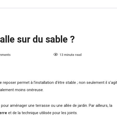
 du sable ?
lle sur du sable ?
mments
3617
13 minute read
e reposer permet à l’installation d’être stable ; non seulement il s’agi
 également moins onéreuse.
 pour aménager une terrasse ou une allée de jardin. Par ailleurs, la
erre
et de la technique utilisée pour les joints.