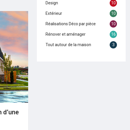
Design
10
Extérieur
10
Réalisations Déco par pièce
10
Rénover et aménager
16
Tout autour de la maison
3
n d’une