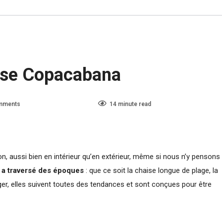
 sur la chaise Copacabana
aise Copacabana
mments
120
14 minute read
n, aussi bien en intérieur qu’en extérieur, même si nous n’y pensons
 a traversé des époques
: que ce soit la chaise longue de plage, la
ger, elles suivent toutes des tendances et sont conçues pour être