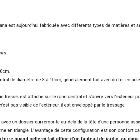
na est aujourd’hui fabriquée avec différents types de matières et s
ard :
80cm.
d central de diamètre de 8 à 10cm, généralement fait avec du fer en acie
 tressé, est attaché sur le rond central et s’ouvre vers l’extérieur p
’est pas visible de l’extérieur, il est enveloppé par le tressage.
e, avec un dossier qui remonte au-delà de la tête d’une personne assi
e en triangle. L’avantage de cette configuration est son confort ca
terre quand celle-ci fait office d’un fauteuil de jardin, ou dans 