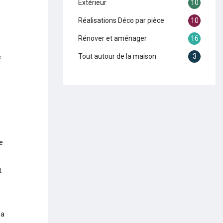
Extérieur
10
Réalisations Déco par pièce
10
Rénover et aménager
16
Tout autour de la maison
3
.
e
t
’a