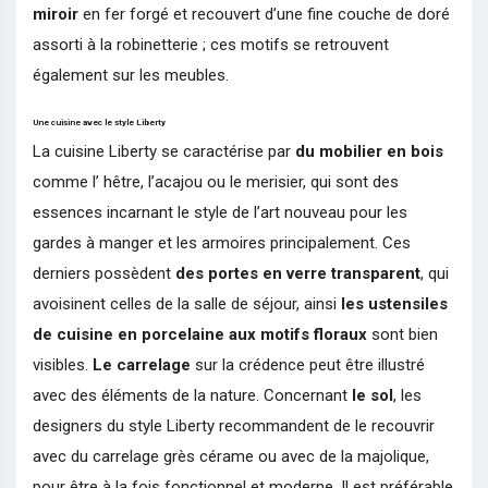
miroir
en fer forgé et recouvert d’une fine couche de doré
assorti à la robinetterie ; ces motifs se retrouvent
également sur les meubles.
Une cuisine avec le style Liberty
La cuisine Liberty se caractérise par
du mobilier en bois
comme l’ hêtre, l’acajou ou le merisier, qui sont des
essences incarnant le style de l’art nouveau pour les
gardes à manger et les armoires principalement. Ces
derniers possèdent
des portes en verre transparent
, qui
avoisinent celles de la salle de séjour, ainsi
les ustensiles
de cuisine en porcelaine aux motifs floraux
sont bien
visibles.
Le carrelage
sur la crédence peut être illustré
avec des éléments de la nature. Concernant
le sol
, les
designers du style Liberty recommandent de le recouvrir
avec du carrelage grès cérame ou avec de la majolique,
pour être à la fois fonctionnel et moderne. Il est préférable